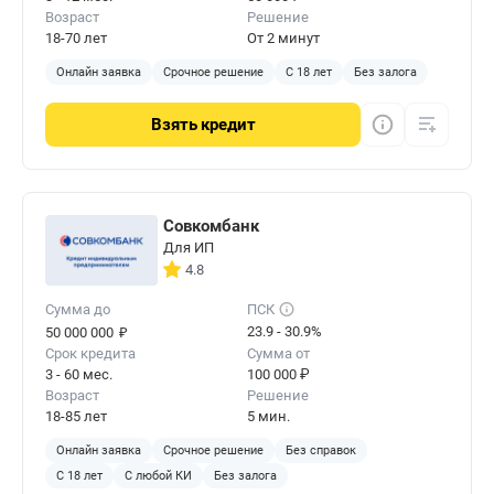
Возраст
Решение
18-70 лет
От 2 минут
Онлайн заявка
Срочное решение
С 18 лет
Без залога
Взять
кредит
Совкомбанк
Для ИП
4.8
Сумма до
ПСК
₽
23.9 - 30.9%
50 000 000
Срок кредита
Сумма от
3 - 60 мес.
100 000 ₽
Возраст
Решение
18-85 лет
5 мин.
Онлайн заявка
Срочное решение
Без справок
С 18 лет
С любой КИ
Без залога