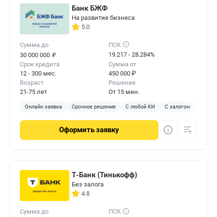
Банк БЖФ
На развитие бизнеса
5.0
Сумма до
ПСК
₽
19.217 - 28.284%
30 000 000
Срок кредита
Сумма от
12 - 300 мес.
450 000 ₽
Возраст
Решение
21-75 лет
От 15 мин.
Онлайн заявка
Срочное решение
С любой КИ
С залогом
Оформить
заявку
Т-Банк (Тинькофф)
Без залога
4.8
Сумма до
ПСК