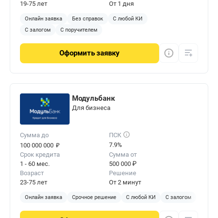
19-75 лет
От 1 дня
Онлайн заявка
Без справок
С любой КИ
С залогом
С поручителем
Оформить
заявку
Модульбанк
Для бизнеса
Сумма до
ПСК
₽
7.9%
100 000 000
Срок кредита
Сумма от
1 - 60 мес.
500 000 ₽
Возраст
Решение
23-75 лет
От 2 минут
Онлайн заявка
Срочное решение
С любой КИ
С залогом