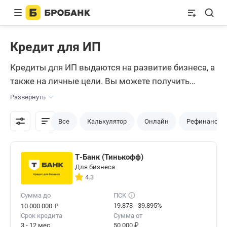
Кредит для ИП
Кредиты для ИП выдаются на развитие бизнеса, а
также на личные цели. Вы можете получить
деньги и потратить их на что угодно. Сервис
Развернуть
Бробанк.ру собрал предложения банков, которые
работают с индивидуальными
Все
Калькулятор
Онлайн
Рефинансир
предпринимателями. На практике их не так много,
большинство кредиторов предпочитает работать
Т-Банк (Тинькофф)
с физлицами.
Для бизнеса
4.3
Сумма до
ПСК
₽
19.878 - 39.895%
10 000 000
Срок кредита
Сумма от
3 - 12 мес.
50 000 ₽