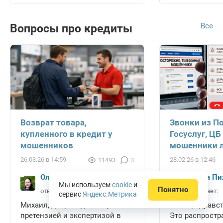
Все
Вопросы про кредиты
Возврат товара,
Звонки из П
купленного в кредит у
Госуслуг, ЦБ
мошенников
мошенники л
26.03.26 в 14:59
28.02.26 в 12:46
11493
3
Ольга Пихоцкая
Ольга Пи
Мы используем
cookie
и
Понятно
отвечает:
отвечает:
сервис
Яндекс.Метрика
Михаил, добрый день. Прийти с
Алена, здравст
претензией и экспертизой в
Это распростр