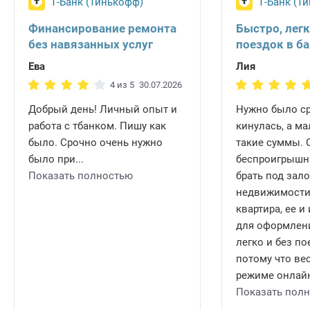
Т-Банк (Тинькофф)
Т-Банк (Т
Финансирование ремонта
Быстро, легк
без навязанных услуг
поездок в б
Ева
Лия
4 из 5
30.07.2026
Добрый день! Личный опыт и
Нужно было ср
работа с тбанком. Пишу как
кинулась, а ма
было. Срочно очень нужно
такие суммы.
было при...
беспроигрышн
Показать полностью
брать под зало
недвижимости.
квартира, ее 
для оформлени
легко и без по
потому что ве
режиме онлайн 
Показать пол