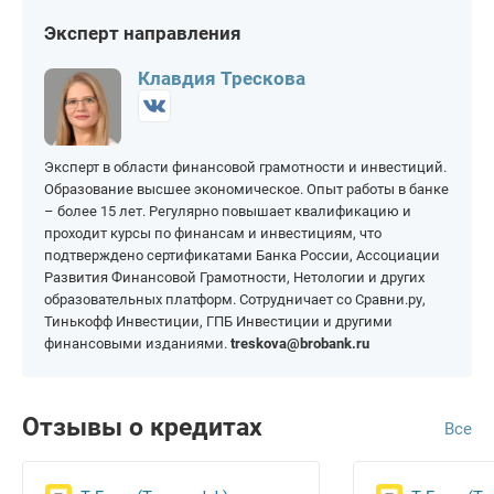
квартиры
Екатеринбург
Москва
Эксперт направления
Казань
Нижний Новгород
Клавдия Трескова
Новосибирск
Самара
Омск
Уфа
Эксперт в области финансовой грамотности и инвестиций.
Пермь
Челябинск
Образование высшее экономическое. Опыт работы в банке
Ростов-на-Дону
– более 15 лет. Регулярно повышает квалификацию и
проходит курсы по финансам и инвестициям, что
подтверждено сертификатами Банка России, Ассоциации
Развития Финансовой Грамотности, Нетологии и других
образовательных платформ. Сотрудничает со Сравни.ру,
Тинькофф Инвестиции, ГПБ Инвестиции и другими
финансовыми изданиями.
treskova@brobank.ru
Отзывы о кредитах
Все