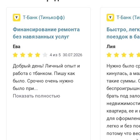
Т-Банк (Тинькофф)
Т-Банк (Т
Финансирование ремонта
Быстро, легк
без навязанных услуг
поездок в б
Ева
Лия
4 из 5
30.07.2026
Добрый день! Личный опыт и
Нужно было ср
работа с тбанком. Пишу как
кинулась, а ма
было. Срочно очень нужно
такие суммы.
было при...
беспроигрышн
Показать полностью
брать под зало
недвижимости.
квартира, ее 
для оформлени
легко и без по
потому что ве