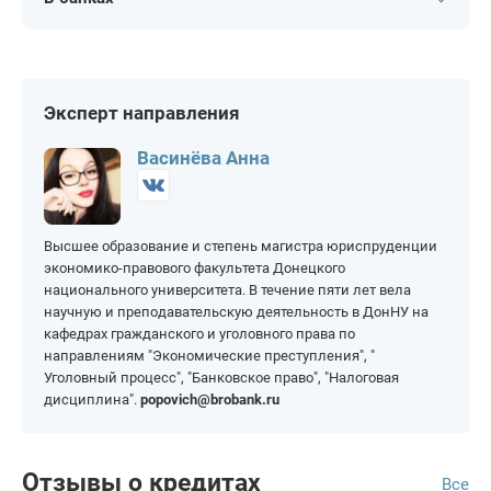
Под залог квартиры в
недвижимость
Под маткапитал
Москве
1 600 000 рублей
3 500 000 рублей
Россельхозбанк
Хоум Банк
Под залог ПТС
1 700 000 рублей
4 000 000 рублей
МТС Банк
ПСБ
Деньги в долг под залог
В долг под залог
2 000 000 рублей
5 000 000 рублей
земельного участка
МКБ
ОТП Банк
Эксперт направления
В долг под залог
недвижимости
В долг под залог
Уралсиб
УБРиР
Васинёва Анна
квартиры
Высшее образование и степень магистра юриспруденции
экономико-правового факультета Донецкого
национального университета. В течение пяти лет вела
научную и преподавательскую деятельность в ДонНУ на
кафедрах гражданского и уголовного права по
направлениям "Экономические преступления", "
Уголовный процесс", "Банковское право", "Налоговая
дисциплина".
popovich@brobank.ru
Отзывы о кредитах
Все