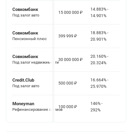
Совкомбанк
14.883% -
15 000 000
₽
12-6
Под залог авто
14.901%
Совкомбанк
18.883% -
399 999
₽
12-6
Пенсионный плюс
20.901%
Совкомбанк
20.160% -
30 000 000
₽
36-1
Под залог недвижимости
20.324%
Credit.Club
16.664% -
500 000
₽
12-6
Под залог авто
25.970%
Moneyman
146% -
100 000
₽
1-36
Рефинансирование займов
292%