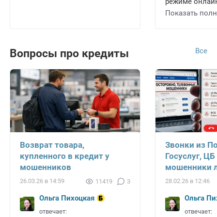
режиме онлайн 
Показать пол
Все
Вопросы про кредиты
Возврат товара,
Звонки из П
купленного в кредит у
Госуслуг, ЦБ
мошенников
мошенники л
26.03.26 в 14:59
28.02.26 в 12:46
11419
3
Ольга Пихоцкая
Ольга Пи
отвечает:
отвечает: