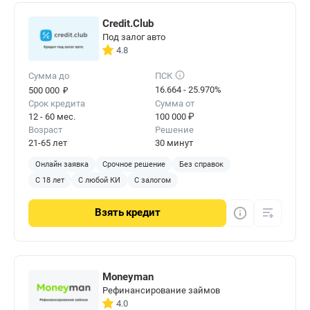
Credit.Club
Под залог авто
4.8
Сумма до
ПСК
₽
16.664 - 25.970%
500 000
Срок кредита
Сумма от
12 - 60 мес.
100 000 ₽
Возраст
Решение
21-65 лет
30 минут
Онлайн заявка
Срочное решение
Без справок
С 18 лет
С любой КИ
С залогом
Взять
кредит
Moneyman
Рефинансирование займов
4.0