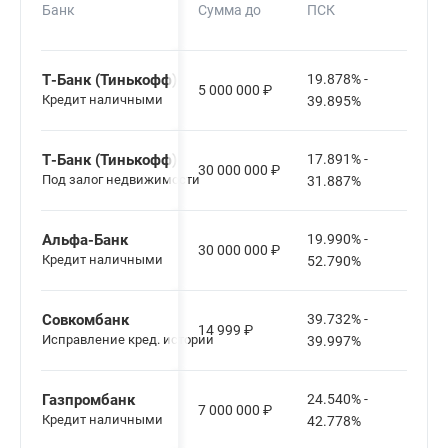
Банк
Сумма до
ПСК
кред
Т-Банк (Тинькофф)
19.878% -
5 000 000
₽
12-6
Кредит наличными
39.895%
Т-Банк (Тинькофф)
17.891% -
30 000 000
₽
12-1
Под залог недвижимости
31.887%
Альфа-Банк
19.990% -
30 000 000
₽
12-1
Кредит наличными
52.790%
Совкомбанк
39.732% -
14 999
₽
3-6 м
Исправление кред. истории
39.997%
Газпромбанк
24.540% -
7 000 000
₽
13-6
Кредит наличными
42.778%