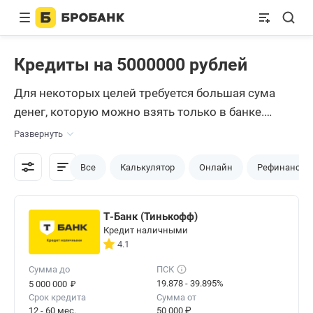
Кредиты на 5000000 рублей
Для некоторых целей требуется большая сума
денег, которую можно взять только в банке.
Потребительский
кредит
5 000 000 рублей дает не
Развернуть
каждый банк, однако, некоторые из них
занимаются и таким крупным кредитованием.
Все
Калькулятор
Онлайн
Рефинансир
Для оформления такого большого займа, нужно
будет собрать определенные документы и
Т-Банк (Тинькофф)
отвечать другим требованиям. Подробнее об
Кредит наличными
условиях и предложениях – в обзоре Brobank.
4.1
Сумма до
ПСК
₽
19.878 - 39.895%
5 000 000
Срок кредита
Сумма от
12 - 60 мес.
50 000 ₽