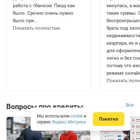
работа с тбанком. Пишу как
кинулась, а ма
было. Срочно очень нужно
такие суммы.
было при...
беспроигрышн
Показать полностью
брать под зало
недвижимости.
квартира, ее 
для оформлени
легко и без по
потому что ве
режиме онлайн 
Показать пол
Все
Вопросы про кредиты
Мы используем
cookie
и
Понятно
сервис
Яндекс.Метрика