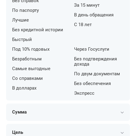
Без справок
За 15 минут
По паспорту
В день обращения
Лучшие
С 18 лет
Без кредитной истории
Быстрый
Под 10% годовых
Через Госуслуги
Безработным
Без подтверждения
дохода
Самые выгодные
По двум документам
Со справками
Без обеспечения
В долларах
Экспресс
Сумма
100 000 рублей
700 000 рублей
Цель
200 000 рублей
800 000 рублей