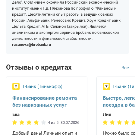
дело". С отличием окончила Российский экономический
институт имени Г.В. Плеханова по профилю "Финансы и
кредит". Десятилетний опыт работы в ведущих банках
России: Альфа-Банк, Ренессанс Кредит, Хоум Кредит Банк,
Дельта Кредит, АТБ, Связной (закрылся). Является
аналитиком и экспертом сервиса Бробанк по банковской
деятельности и финансовой стабильности.
rusanova@brobank.ru
Отзывы о кредитах
Все
Т-Банк (Тинькофф)
Т-Банк (Т
Финансирование ремонта
Быстро, легк
без навязанных услуг
поездок в б
Ева
Лия
4 из 5
30.07.2026
Добрый день! Личный опыт и
Нужно было ср