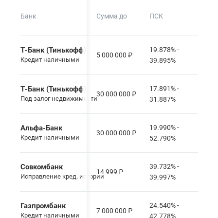
Сро
Банк
Сумма до
ПСК
кред
Т-Банк (Тинькофф)
19.878% -
5 000 000
₽
12-6
Кредит наличными
39.895%
Т-Банк (Тинькофф)
17.891% -
30 000 000
₽
12-1
Под залог недвижимости
31.887%
Альфа-Банк
19.990% -
30 000 000
₽
12-1
Кредит наличными
52.790%
Совкомбанк
39.732% -
14 999
₽
3-6 м
Исправление кред. истории
39.997%
Газпромбанк
24.540% -
7 000 000
₽
13-6
Кредит наличными
42.778%