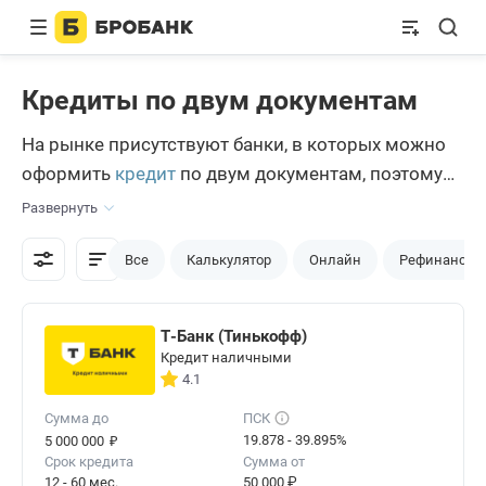
Кредиты по двум документам
На рынке присутствуют банки, в которых можно
оформить
кредит
по двум документам, поэтому
отсутствие справок — не повод отказывать себе в
Развернуть
услугах кредитования. Предложения такого типа
актуальны для граждан, которые работают
Все
Калькулятор
Онлайн
Рефинансир
неофициально или просто желают получить
заемные средства в режиме экспресс. Выдача
Т-Банк (Тинькофф)
обычно занимает не больше 1-2 часов.
Кредит наличными
4.1
Сумма до
ПСК
₽
19.878 - 39.895%
5 000 000
Срок кредита
Сумма от
12 - 60 мес.
50 000 ₽