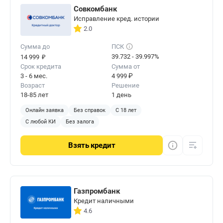
Совкомбанк
Исправление кред. истории
2.0
Сумма до
ПСК
₽
39.732 - 39.997%
14 999
Срок кредита
Сумма от
3 - 6 мес.
4 999 ₽
Возраст
Решение
18-85 лет
1 день
Онлайн заявка
Без справок
С 18 лет
С любой КИ
Без залога
Взять
кредит
Газпромбанк
Кредит наличными
4.6