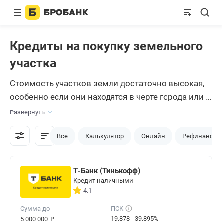
Кредиты на покупку земельного
участка
Стоимость участков земли достаточно высокая,
особенно если они находятся в черте города или в
пригороде. Многие граждане не могут выложить
Развернуть
из собственного кармана приличную сумму,
поэтому решают оформить
кредит
на покупку
Все
Калькулятор
Онлайн
Рефинансир
участка. И у них есть два варианта:
воспользоваться ипотекой или обычным
Т-Банк (Тинькофф)
кредитом наличными.
Кредит наличными
4.1
Сумма до
ПСК
₽
19.878 - 39.895%
5 000 000