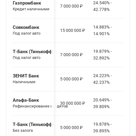
Газпромбанк
24.540% -
7 000 000
₽
13-6
Кредит наличными
42.778%
Совкомбанк
14.883% -
15 000 000
₽
12-6
Под залог авто
14.901%
Т-Банк (Тинькофф)
19.879% -
7 000 000
₽
12-8
Под залог авто
32.892%
ЗЕНИТ Банк
24.223% -
5 000 000
₽
36-6
Наличными
42.237%
Альфа-Банк
20.649% -
30 000 000
₽
12-1
Рефинансирование кредитов
39.809%
Т-Банк (Тинькофф)
19.878% -
5 000 000
₽
12-6
Без залога
39.895%