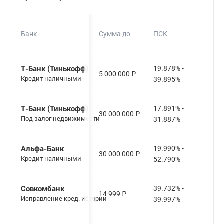
Сро
Банк
Сумма до
ПСК
кред
Т-Банк (Тинькофф)
19.878% -
5 000 000
₽
12-6
Кредит наличными
39.895%
Т-Банк (Тинькофф)
17.891% -
30 000 000
₽
12-1
Под залог недвижимости
31.887%
Альфа-Банк
19.990% -
30 000 000
₽
12-1
Кредит наличными
52.790%
Совкомбанк
39.732% -
14 999
₽
3-6 м
Исправление кред. истории
39.997%