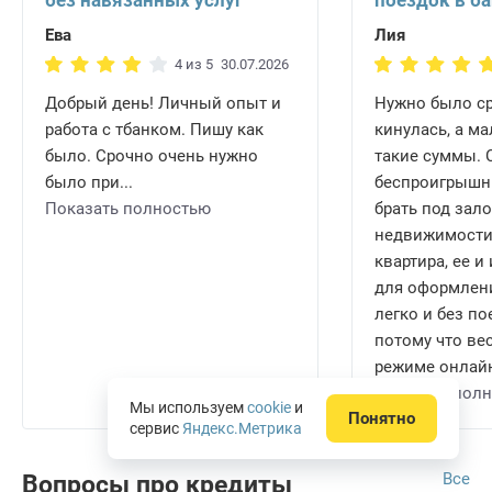
без навязанных услуг
поездок в б
Ева
Лия
4 из 5
30.07.2026
Добрый день! Личный опыт и
Нужно было ср
работа с тбанком. Пишу как
кинулась, а ма
было. Срочно очень нужно
такие суммы.
было при...
беспроигрышн
Показать полностью
брать под зало
недвижимости.
квартира, ее 
для оформлени
легко и без по
потому что ве
режиме онлайн 
Показать пол
Мы используем
cookie
и
Понятно
сервис
Яндекс.Метрика
Все
Вопросы про кредиты