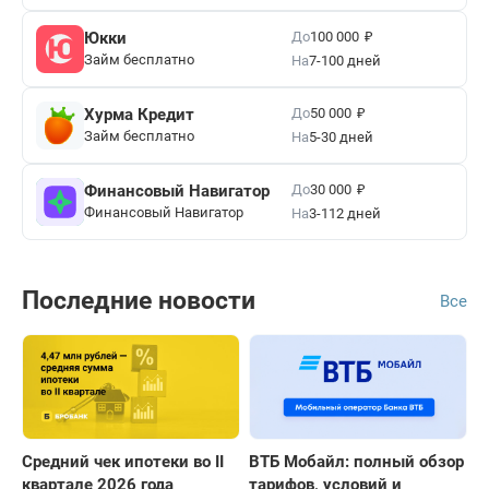
₽
До
Юкки
100 000
Займ бесплатно
На
7-100 дней
₽
До
Хурма Кредит
50 000
Займ бесплатно
На
5-30 дней
₽
До
Финансовый Навигатор
30 000
Финансовый Навигатор
На
3-112 дней
Последние новости
Все
Средний чек ипотеки во II
ВТБ Мобайл: полный обзор
квартале 2026 года
тарифов, условий и