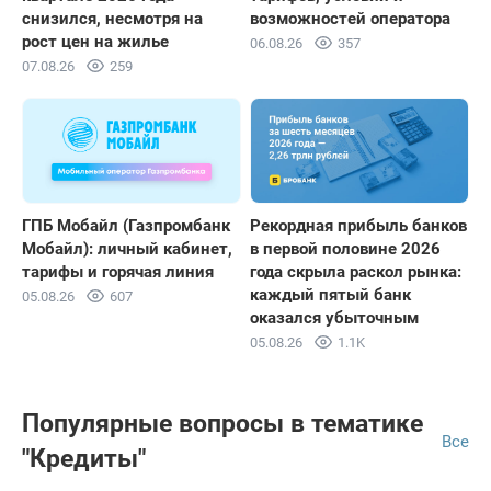
снизился, несмотря на
возможностей оператора
рост цен на жилье
06.08.26
357
07.08.26
259
ГПБ Мобайл (Газпромбанк
Рекордная прибыль банков
Мобайл): личный кабинет,
в первой половине 2026
тарифы и горячая линия
года скрыла раскол рынка:
каждый пятый банк
05.08.26
607
оказался убыточным
05.08.26
1.1K
Популярные вопросы в тематике
Все
"Кредиты"