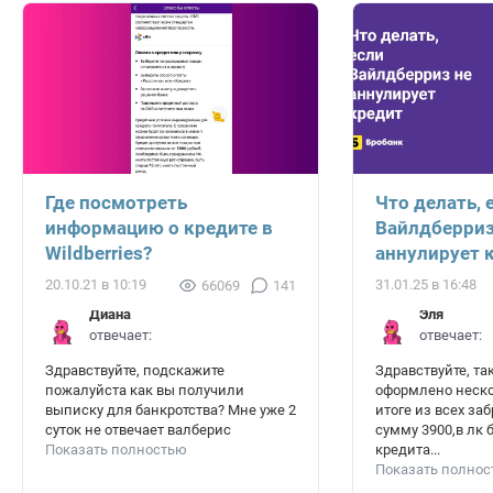
Где посмотреть
Что делать, 
информацию о кредите в
Вайлдберриз
Wildberries?
аннулирует 
20.10.21 в 10:19
31.01.25 в 16:48
66069
141
Диана
Эля
отвечает:
отвечает:
Здравствуйте, подскажите
Здравствуйте, та
пожалуйста как вы получили
оформлено неско
выписку для банкротства? Мне уже 2
итоге из всех за
суток не отвечает валберис
сумму 3900,в лк 
Показать полностью
кредита...
Показать полно