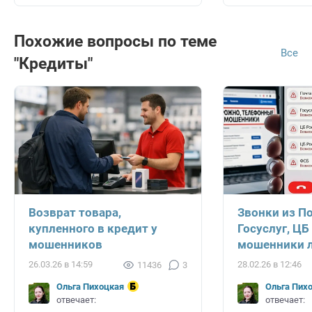
Похожие вопросы по теме
Все
"Кредиты"
Возврат товара,
Звонки из П
купленного в кредит у
Госуслуг, ЦБ
мошенников
мошенники л
26.03.26 в 14:59
28.02.26 в 12:46
11436
3
Ольга Пихоцкая
Ольга Пих
отвечает:
отвечает: