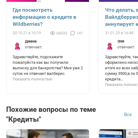
Где посмотреть
Что делать, 
информацию о кредите в
Вайлдберриз
Wildberries?
аннулирует 
20.10.21 в 10:19
31.01.25 в 16:48
66033
141
Диана
Эля
отвечает:
отвечает:
Здравствуйте, подскажите
Здравствуйте, та
пожалуйста как вы получили
оформлено неско
выписку для банкротства? Мне уже 2
итоге из всех за
суток не отвечает валберис
сумму 3900,в лк 
Показать полностью
кредита...
Показать полно
Похожие вопросы по теме
Все
"Кредиты"