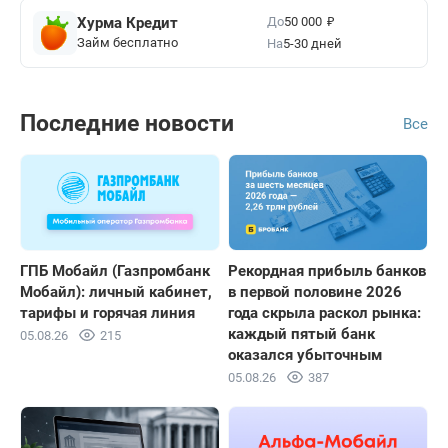
₽
До
Хурма Кредит
50 000
Займ бесплатно
На
5-30 дней
Последние новости
Все
ГПБ Мобайл (Газпромбанк
Рекордная прибыль банков
Мобайл): личный кабинет,
в первой половине 2026
тарифы и горячая линия
года скрыла раскол рынка:
каждый пятый банк
05.08.26
215
оказался убыточным
05.08.26
387