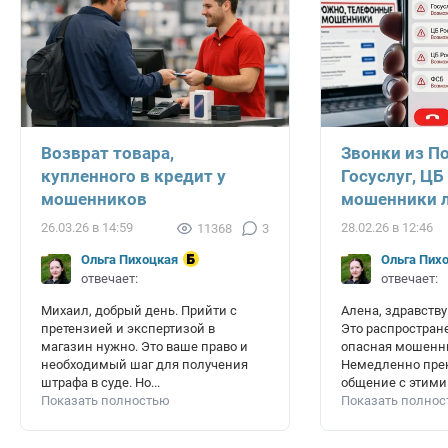
Возврат товара,
Звонки из П
купленного в кредит у
Госуслуг, ЦБ
мошенников
мошенники л
26.03.26 в 14:59
28.02.26 в 12:46
11368
3
Ольга Пихоцкая
Ольга Пих
отвечает:
отвечает:
Михаил, добрый день. Прийти с
Алена, здравству
претензией и экспертизой в
Это распростран
магазин нужно. Это ваше право и
опасная мошенни
необходимый шаг для получения
Немедленно пре
штрафа в суде. Но...
общение с этими 
Показать полностью
Показать полно