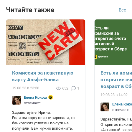
Читайте также
Все
Комиссия за неактивную
Есть ли коми
карту Альфа-Банка
открытие сч
возраст в Сб
19.08.23 в 23:58
652
1
19.08.23 в 14:02
Елена Кокош
отвечает:
Елена Кок
отвечает:
Здравствуйте, Ирина.
Если вы карту не активировали, то
Здравствуйте, Н
банковских услуг вы по сути не
Открытие накопи
получали. Вам нужно вспомнить,
«Активный возра