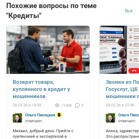
Похожие вопросы по теме
Все
"Кредиты"
Возврат товара,
Звонки из П
купленного в кредит у
Госуслуг, ЦБ
мошенников
мошенники л
26.03.26 в 14:59
28.02.26 в 12:46
11446
3
Ольга Пихоцкая
Ольга Пих
отвечает:
отвечает:
Михаил, добрый день. Прийти с
Алена, здравству
претензией и экспертизой в
Это распростран