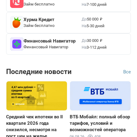
Займ бесплатно
На
7-100 дней
₽
До
Хурма Кредит
50 000
Займ бесплатно
На
5-30 дней
₽
До
Финансовый Навигатор
30 000
Финансовый Навигатор
На
3-112 дней
Последние новости
Все
Средний чек ипотеки во II
ВТБ Мобайл: полный обзор
квартале 2026 года
тарифов, условий и
снизился, несмотря на
возможностей оператора
рост цен на жилье
06.08.26
408