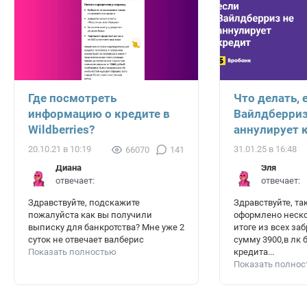
Где посмотреть
Что делать, 
информацию о кредите в
Вайлдберриз
Wildberries?
аннулирует 
20.10.21 в 10:19
31.01.25 в 16:48
66070
141
Диана
Эля
отвечает:
отвечает:
Здравствуйте, подскажите
Здравствуйте, та
пожалуйста как вы получили
оформлено неско
выписку для банкротства? Мне уже 2
итоге из всех за
суток не отвечает валберис
сумму 3900,в лк 
Показать полностью
кредита...
Показать полно