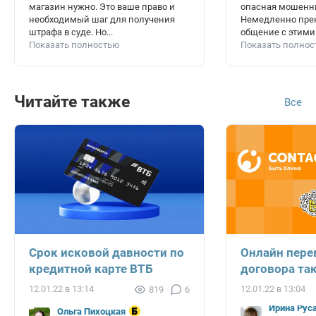
магазин нужно. Это ваше право и
опасная мошенни
необходимый шаг для получения
Немедленно пре
штрафа в суде. Но...
общение с этими 
Показать полностью
Показать полно
Читайте также
Все
Срок исковой давности по
Онлайн пере
кредитной карте ВТБ
договора так
12.01.22 в 13:14
12.01.22 в 13:04
819
6
Ирина Рус
Ольга Пихоцкая