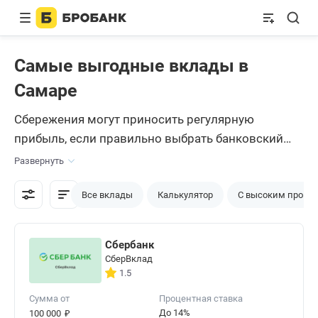
Самые выгодные вклады в
Самаре
Сбережения могут приносить регулярную
прибыль, если правильно выбрать банковский
вклад. Рынок Самары предлагает разнообразие
Развернуть
вариантов в рублях, но задача каждого — найти
самый выгодный вклад, который будет подходить
Все вклады
Калькулятор
С высоким проце
по своим параметрам. С помощью сервиса
Бробанк можно сравнить и проанализировать
Сбербанк
сразу несколько продуктов разных банков.
СберВклад
1.5
Сумма от
Процентная ставка
₽
До 14%
100 000