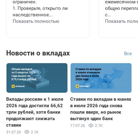
ограничен.
ежемесячном п
1. Проверьте, открыто ли
общую перепла
наследственное...
с...
Показать полностью
Показать пол
Новости о вкладах
Все
Вклады россиян к 1 июля
Ставки по вкладам в юанях
2026 года достигли 66,62
в июле 2026 года снова
трлн рублей, хотя банки
пошли вверх, но рынок
продолжают снижать
вытянул один банк
ставки
17.07.26
2.7K
31.07.26
2.1K