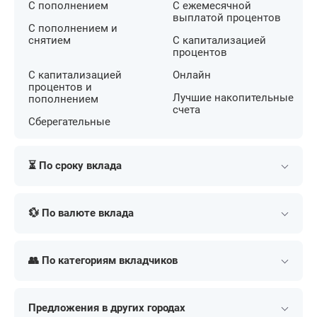
С пополнением
С ежемесячной
выплатой процентов
С пополнением и
снятием
С капитализацией
процентов
С капитализацией
Онлайн
процентов и
Лучшие накопительные
пополнением
счета
Сберегательные
⏳ По сроку вклада
Краткосрочные
На 4 месяца
💱 По валюте вклада
Долгосрочные
На 5 месяцев
На 1 месяц
На 6 месяцев
Валютные
В долларах
На 3 месяца
👥 По категориям вкладчиков
В рублях
В евро
На 2 года
На 5 лет
В юанях
В белорусских рублях
Для пенсионеров
На ребенка
На 3 года
До востребования
Предложения в других городах
Для юридических лиц