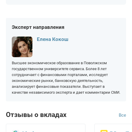
На 4 года
Срочные
Волгоград
Краснодар
Воронеж
Красноярск
Екатеринбург
Москва
Эксперт направления
Казань
Нижний Новгород
Елена Кокош
Новосибирск
Самара
Омск
Санкт-Петербург
Высшее экономическое образование в Поволжском
Пермь
Уфа
государственном университете сервиса. Более 8 лет
Ростов-на-Дону
Челябинск
сотрудничает с финансовыми порталами, исследует
экономические рынки, банковскую деятельность,
анализирует финансовые показатели. Выступает в
качестве независимого эксперта и дает комментарии СМИ.
Отзывы о вкладах
Все