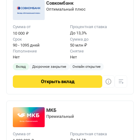
Совкомбанк
Оптимальный плюс
Сумма от
Процентная ставка
₽
До 13,3%
10 000
Срок
Сумма до
90 - 1095 дней
50 млн ₽
Пополнение
Снятие
Нет
Нет
Вклад
Досрочное закрытие
Онлайн открытие
Открыть
вклад
МКБ
Премиальный
Сумма от
Процентная ставка