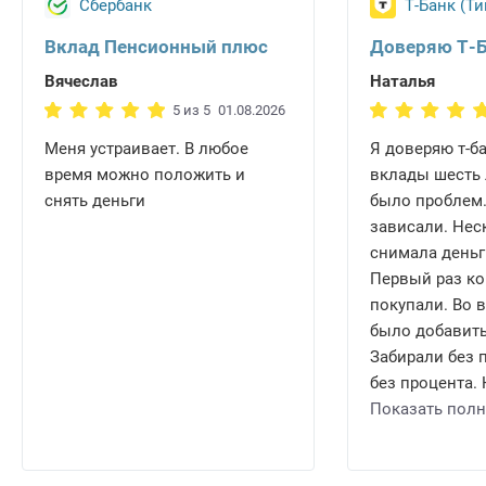
Сбербанк
Т-Банк (Т
Вклад Пенсионный плюс
Доверяю Т-
Вячеслав
Наталья
5 из 5
01.08.2026
Меня устраивает. В любое
Я доверяю т-б
время можно положить и
вклады шесть 
снять деньги
было проблем.
зависали. Нес
снимала деньг
Первый раз ко
покупали. Во 
было добавить
Забирали без 
без процента. 
Показать пол