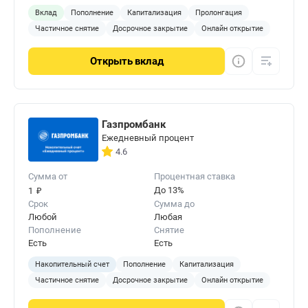
Вклад
Пополнение
Капитализация
Пролонгация
Частичное снятие
Досрочное закрытие
Онлайн открытие
Открыть
вклад
Газпромбанк
Ежедневный процент
4.6
Сумма от
Процентная ставка
₽
До 13%
1
Срок
Сумма до
Любой
Любая
Пополнение
Снятие
Есть
Есть
Накопительный счет
Пополнение
Капитализация
Частичное снятие
Досрочное закрытие
Онлайн открытие