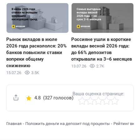
Рынок вкладов в июле
Россияне ушли в короткие
2026 года раскололся: 20%
вклады весной 2026 года:
банков повысили ставки
до 66% депозитов
вопреки общему
открывали на 3–6 месяцев
снижению
13.07.26
2.7K
15.07.26
3.5K
Ваша оценка странице:
4.8
(327 голосов)
Поделиться
Главная
Положить деньги на депозит под проценты
Рейтинг вкла