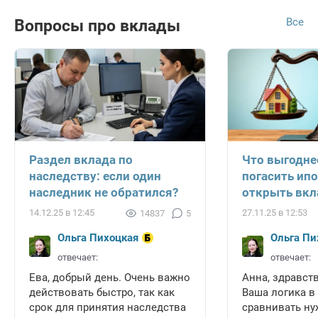
Все
Вопросы про вклады
Раздел вклада по
Что выгодне
наследству: если один
погасить ипо
наследник не обратился?
открыть вкл
14.12.25 в 12:45
27.11.25 в 12:53
14837
5
Ольга Пихоцкая
Ольга Пи
отвечает:
отвечает:
Ева, добрый день. Очень важно
Анна, здравств
действовать быстро, так как
Ваша логика в
срок для принятия наследства
сравнивать ну