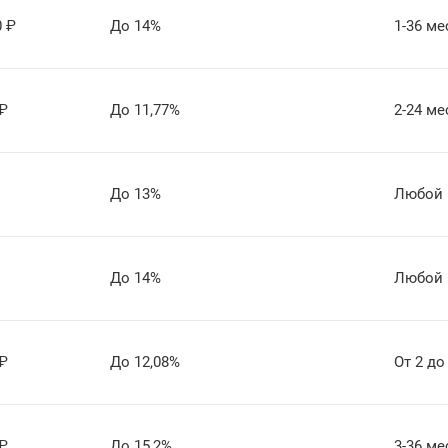
0
₽
До 14%
1-36 ме
₽
До 11,77%
2-24 ме
До 13%
Любой
До 14%
Любой
₽
До 12,08%
От 2 до
₽
До 15,2%
3-36 ме