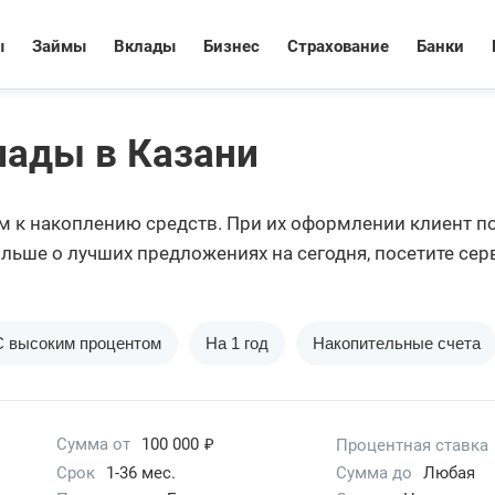
ы
Займы
Вклады
Бизнес
Страхование
Банки
ады в Казани
 к накоплению средств. При их оформлении клиент пол
льше о лучших предложениях на сегодня, посетите сер
С высоким процентом
На 1 год
Накопительные счета
₽
Сумма от
100 000
Процентная ставка
Срок
1-36 мес.
Сумма до
Любая