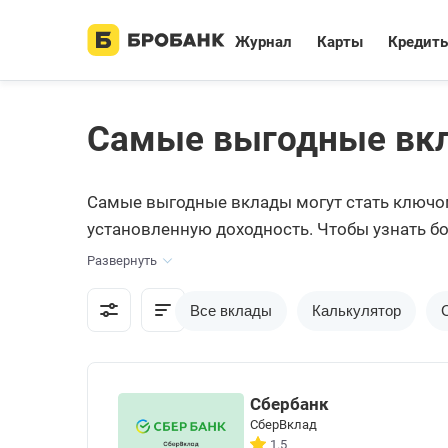
Журнал
Карты
Кредит
Самые выгодные вкл
Cамые выгодные вклады могут стать ключом
установленную доходность. Чтобы узнать бо
продуктов.
Развернуть
Все вклады
Калькулятор
Сбербанк
СберВклад
1.5