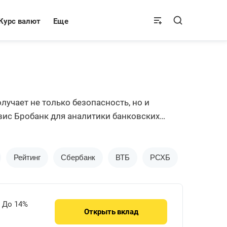
Курс валют
Еще
учает не только безопасность, но и
вис Бробанк для аналитики банковских
Рейтинг
Сбербанк
ВТБ
РСХБ
Альфа-Ба
До 14%
Открыть
вклад