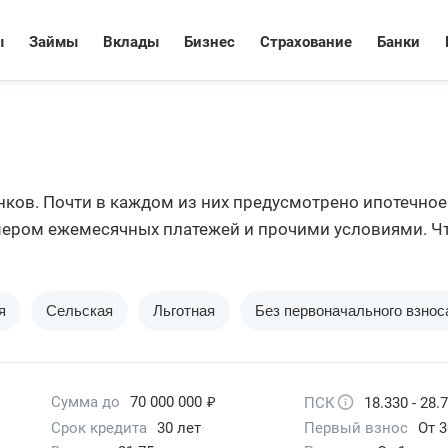
ы
Займы
Вклады
Бизнес
Страхование
Банки
нков. Почти в каждом из них предусмотрено ипотечное
мером ежемесячных платежей и прочими условиями. Ч
 все варианты. В этом может помочь сервис Бробанк.
я
Сельская
Льготная
Без первоначального взнос
₽
Сумма до
70 000 000
ПСК
18.330 - 28.
Срок кредита
30 лет
Первый взнос
От 3