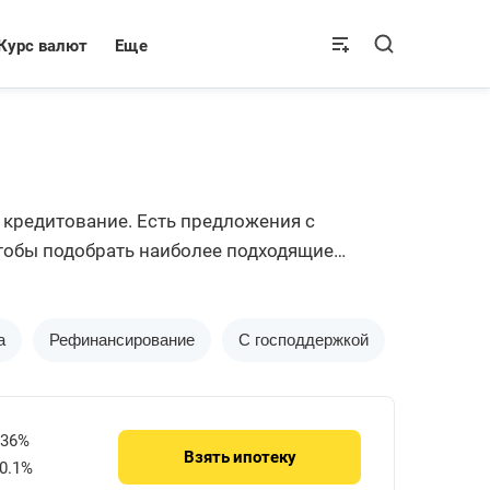
Курс валют
Еще
 кредитование. Есть предложения с
тобы подобрать наиболее подходящие
а
Рефинансирование
С господдержкой
Дальнево
736%
Взять
ипотеку
0.1%