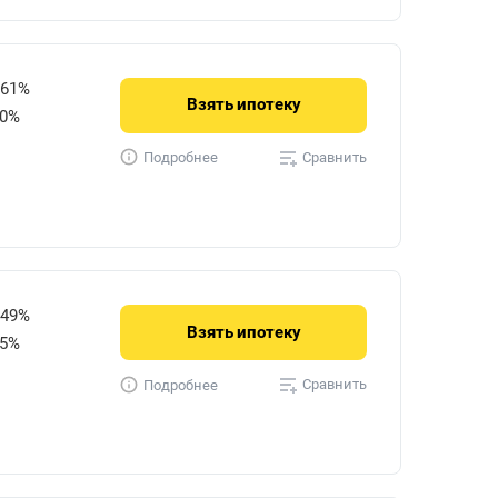
061%
Взять
ипотеку
50%
Сравнить
Подробнее
849%
Взять
ипотеку
15%
Сравнить
Подробнее