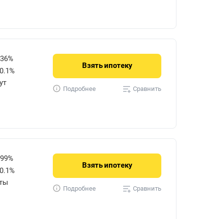
736%
Взять
ипотеку
0.1%
ут
Сравнить
Подробнее
599%
Взять
ипотеку
0.1%
уты
Сравнить
Подробнее