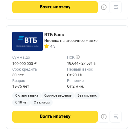
Взять
ипотеку
ВТБ Банк
Ипотека на вторичное жилье
4.3
Сумма до
ПСК
₽
18.644 - 27.581%
100 000 000
Срок кредита
Первый взнос
30 лет
От 20.1%
Возраст
Решение
18-75 лет
От 2 мин.
Онлайн заявка
Срочное решение
Без справок
С 18 лет
С залогом
Взять
ипотеку