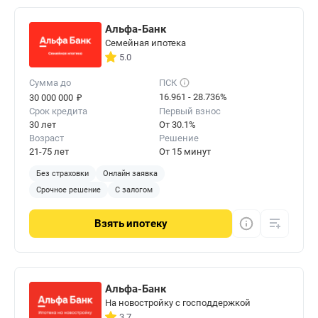
Альфа-Банк
Семейная ипотека
5.0
Сумма до
ПСК
₽
16.961 - 28.736%
30 000 000
Срок кредита
Первый взнос
30 лет
От 30.1%
Возраст
Решение
21-75 лет
От 15 минут
Без страховки
Онлайн заявка
Срочное решение
С залогом
Взять
ипотеку
Альфа-Банк
На новостройку с господдержкой
3.7