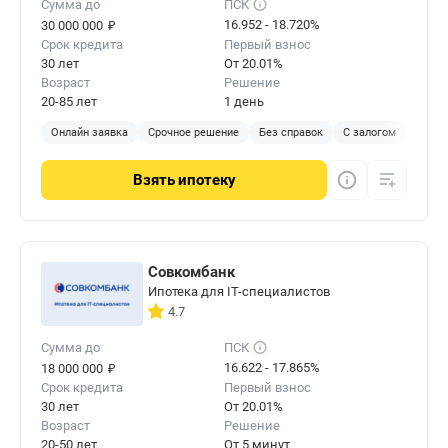
Сумма до
ПСК
₽
16.952 - 18.720%
30 000 000
Срок кредита
Первый взнос
30 лет
От 20.01%
Возраст
Решение
20-85 лет
1 день
Онлайн заявка
Срочное решение
Без справок
С залогом
Взять
ипотеку
Совкомбанк
Ипотека для IT-специалистов
4.7
Сумма до
ПСК
₽
16.622 - 17.865%
18 000 000
Срок кредита
Первый взнос
30 лет
От 20.01%
Возраст
Решение
20-50 лет
От 5 минут