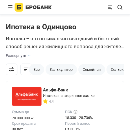
Ипотека в Одинцово
Ипотека – это оптимально выгодный и быстрый
способ решения жилищного вопроса для жителей
города, не имеющих собственного жилья или
Развернуть
желающих его улучшить. Популярность ипотеки
на приобретение собственного жилья,
Все
Калькулятор
Семейная
Сельская
объясняется тем, что только этот вид кредита,
является самым доступным и единственным
Альфа-Банк
способом купить квартиру для многих жителей
Ипотека на вторичное жилье
Одинцово.
4.4
Сумма до
ПСК
₽
18.330 - 28.736%
70 000 000
Срок кредита
Первый взнос
30 лет
От 30.1%