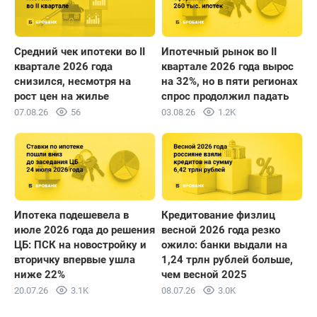
Средний чек ипотеки во II
Ипотечный рынок во II
квартале 2026 года
квартале 2026 года вырос
снизился, несмотря на
на 32%, но в пяти регионах
рост цен на жилье
спрос продолжил падать
07.08.26
56
03.08.26
1.2K
Ипотека подешевела в
Кредитование физлиц
июле 2026 года до решения
весной 2026 года резко
ЦБ: ПСК на новостройку и
ожило: банки выдали на
вторичку впервые ушла
1,24 трлн рублей больше,
ниже 22%
чем весной 2025
20.07.26
3.1K
08.07.26
3.0K