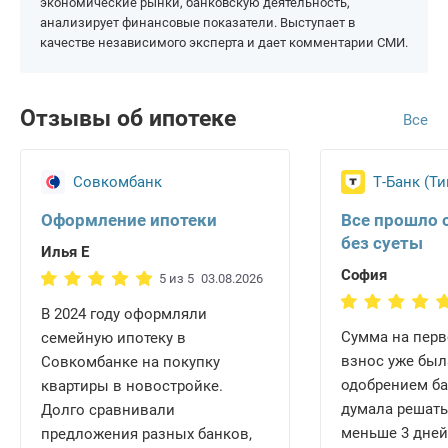
экономические рынки, банковскую деятельность,
анализирует финансовые показатели. Выступает в
качестве независимого эксперта и дает комментарии СМИ.
Отзывы об ипотеке
Все
Совкомбанк
Т-Банк (Т
Оформление ипотеки
Все прошло 
без суеты
Илья Е
София
5 из 5
03.08.2026
В 2024 году оформляли
Сумма на пер
семейную ипотеку в
взнос уже был
Совкомбанке на покупку
одобрением ба
квартиры в новостройке.
думала решать
Долго сравнивали
меньше 3 дней,
предложения разных банков,