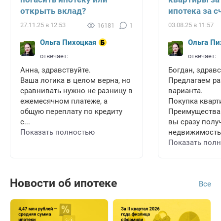
открыть вклад?
ипотека за с
27.11.25 в 12:53
03.08.25 в 11:57
16181
1
Ольга Пихоцкая
Ольга Пи
отвечает:
отвечает:
Анна, здравствуйте.
Богдан, здравс
Ваша логика в целом верна, но
Предлагаем ра
сравнивать нужно не разницу в
варианта.
ежемесячном платеже, а
Покупка кварт
общую переплату по кредиту
Преимущества
с...
вы сразу полу
Показать полностью
недвижимость 
Показать пол
Новости об ипотеке
Все