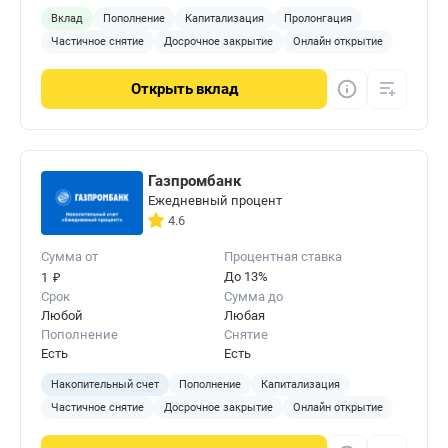
Вклад
Пополнение
Капитализация
Пролонгация
Частичное снятие
Досрочное закрытие
Онлайн открытие
Открыть
вклад
Газпромбанк
Ежедневный процент
4.6
Сумма от
Процентная ставка
₽
До 13%
1
Срок
Сумма до
Любой
Любая
Пополнение
Снятие
Есть
Есть
Накопительный счет
Пополнение
Капитализация
Частичное снятие
Досрочное закрытие
Онлайн открытие