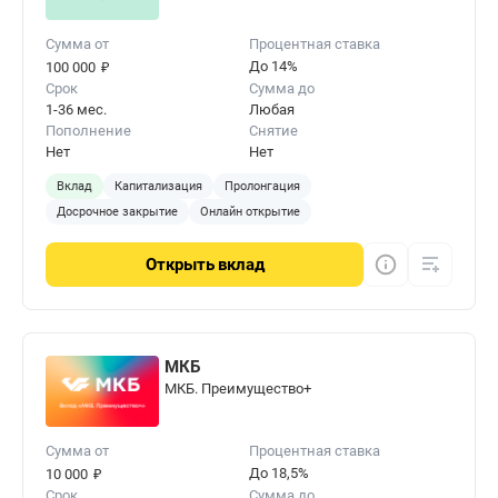
Сумма от
Процентная ставка
₽
До 14%
100 000
Срок
Сумма до
1-36 мес.
Любая
Пополнение
Снятие
Нет
Нет
Вклад
Капитализация
Пролонгация
Досрочное закрытие
Онлайн открытие
Открыть
вклад
МКБ
МКБ. Преимущество+
Сумма от
Процентная ставка
₽
До 18,5%
10 000
Срок
Сумма до