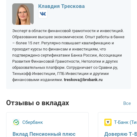
Брянск
Киров
Клавдия Трескова
Великий Новгород
Кострома
Владимир
Краснодар
Эксперт в области финансовой грамотности и инвестиций.
Волгоград
Красноярск
Образование высшее экономическое. Опыт работы в банке
Вологда
Курск
– более 15 лет. Регулярно повышает квалификацию и
проходит курсы по финансам и инвестициям, что
Воронеж
Липецк
подтверждено сертификатами Банка России, Ассоциации
Екатеринбург
Москва
Развития Финансовой Грамотности, Нетологии и других
образовательных платформ. Сотрудничает со Сравни.ру,
Иваново
Мурманск
Тинькофф Инвестиции, ГПБ Инвестиции и другими
финансовыми изданиями.
treskova@brobank.ru
Ижевск
Набережные Челны
Казань
Нижний Новгород
Саратов
Отзывы о вкладах
Все
Новосибирск
Смоленск
Омск
Сызрань
Сбербанк
Т-Банк (Т
Орел
Тверь
Вклад Пенсионный плюс
Доверяю Т-