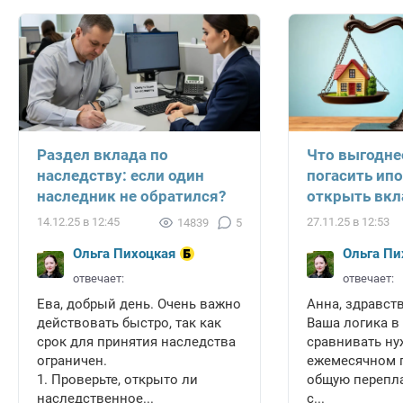
Раздел вклада по
Что выгодне
наследству: если один
погасить ипо
наследник не обратился?
открыть вкл
14.12.25 в 12:45
27.11.25 в 12:53
14839
5
Ольга Пихоцкая
Ольга Пи
отвечает:
отвечает:
Ева, добрый день. Очень важно
Анна, здравств
действовать быстро, так как
Ваша логика в
срок для принятия наследства
сравнивать ну
ограничен.
ежемесячном п
1. Проверьте, открыто ли
общую перепла
наследственное...
с...