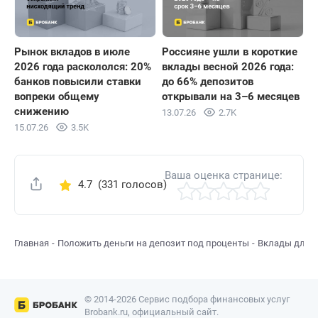
Рынок вкладов в июле
Россияне ушли в короткие
2026 года раскололся: 20%
вклады весной 2026 года:
банков повысили ставки
до 66% депозитов
вопреки общему
открывали на 3–6 месяцев
снижению
13.07.26
2.7K
15.07.26
3.5K
Ваша оценка странице:
4.7
(331 голосов)
Поделиться
Главная
Положить деньги на депозит под проценты
Вклады для 
© 2014-2026 Сервис подбора финансовых услуг
Brobank.ru, официальный сайт.