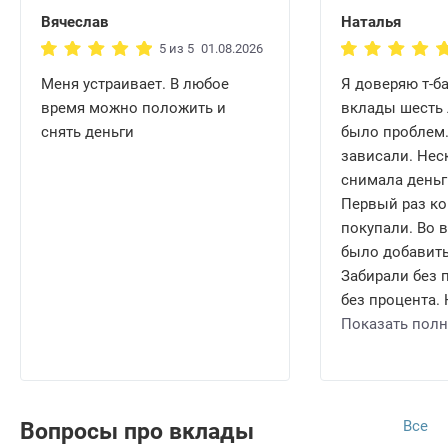
Пенза
Тольятти
Вячеслав
Наталья
Пермь
Тула
5 из 5
01.08.2026
Петрозаводск
Тюмень
Меня устраивает. В любое
Я доверяю т-б
Ростов
Ульяновск
время можно положить и
вклады шесть 
снять деньги
было проблем.
Ростов-на-Дону
Уфа
зависали. Нес
Рязань
Чебоксары
снимала деньг
Самара
Челябинск
Первый раз ко
покупали. Во 
Санкт-Петербург
Ярославль
было добавить
Забирали без 
без процента. 
Показать пол
Все
Вопросы про вклады