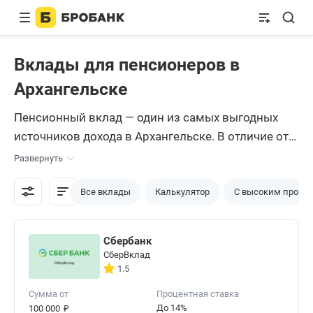
Вклады для пенсионеров в
Архангельске
Пенсионный вклад — один из самых выгодных
источников дохода в Архангельске. В отличие от
других депозитов, пенсионный вклад можно
Развернуть
открыть только при наличии пенсионного
удостоверения или при достижении возраста,
Все вклады
Калькулятор
С высоким проце
указанного банком. Но пытаясь найти
предложение с максимальными процентами,
Сбербанк
потенциальный клиент теряется в банках и
СберВклад
условиях. На Бробанке вся информация
1.5
представлена в удобном формате и простым
Сумма от
Процентная ставка
языком.
₽
До 14%
100 000