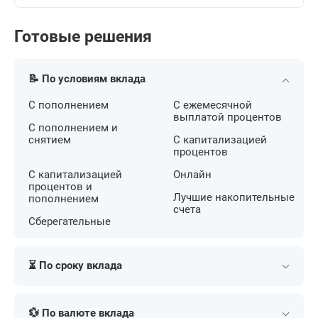
Готовые решения
📝 По условиям вклада
С пополнением
С ежемесячной
выплатой процентов
С пополнением и
снятием
С капитализацией
процентов
С капитализацией
Онлайн
процентов и
Лучшие накопительные
пополнением
счета
Сберегательные
⏳ По сроку вклада
Краткосрочные
На 4 месяца
💱 По валюте вклада
Долгосрочные
На 5 месяцев