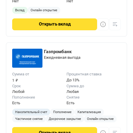
Нет
Нет
Вклад
Онлайн открытие
Открыть
вклад
Газпромбанк
Ежедневная выгода
Сумма от
Процентная ставка
₽
До 13%
1
Срок
Сумма до
Любой
Любая
Пополнение
Снятие
Есть
Есть
Накопительный счет
Пополнение
Капитализация
Частичное снятие
Досрочное закрытие
Онлайн открытие
Открыть
вклад