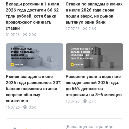
Вклады россиян к 1 июля
Ставки по вкладам в юанях
2026 года достигли 66,62
в июле 2026 года снова
трлн рублей, хотя банки
пошли вверх, но рынок
продолжают снижать
вытянул один банк
ставки
17.07.26
2.6K
31.07.26
2.0K
Рынок вкладов в июле
Россияне ушли в короткие
2026 года раскололся: 20%
вклады весной 2026 года:
банков повысили ставки
до 66% депозитов
вопреки общему
открывали на 3–6 месяцев
снижению
13.07.26
2.7K
15.07.26
3.5K
Ваша оценка странице: