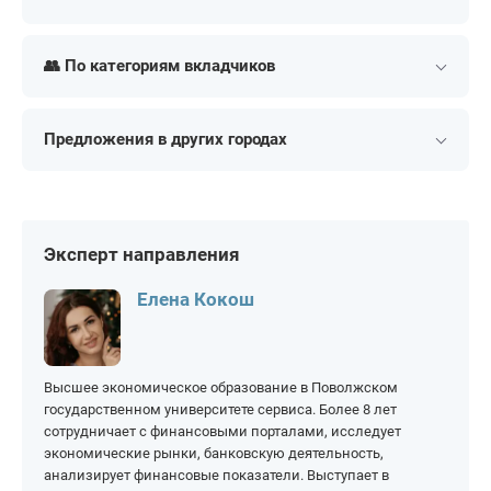
На 1 месяц
На 6 месяцев
Валютные
В долларах
На 3 месяца
👥 По категориям вкладчиков
В рублях
В евро
На 2 года
На 5 лет
В юанях
В белорусских рублях
Для пенсионеров
На ребенка
На 3 года
До востребования
Предложения в других городах
Для юридических лиц
На 4 года
Срочные
Иваново
Нижний Новгород
Москва
Омск
Уфа
Эксперт направления
Елена Кокош
Высшее экономическое образование в Поволжском
государственном университете сервиса. Более 8 лет
сотрудничает с финансовыми порталами, исследует
экономические рынки, банковскую деятельность,
анализирует финансовые показатели. Выступает в