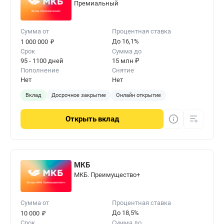
Премиальный
Сумма от
Процентная ставка
₽
До 16,1%
1 000 000
Срок
Сумма до
95 - 1100 дней
15 млн ₽
Пополнение
Снятие
Нет
Нет
Вклад
Досрочное закрытие
Онлайн открытие
Открыть
вклад
МКБ
МКБ. Преимущество+
Сумма от
Процентная ставка
₽
До 18,5%
10 000
Срок
Сумма до