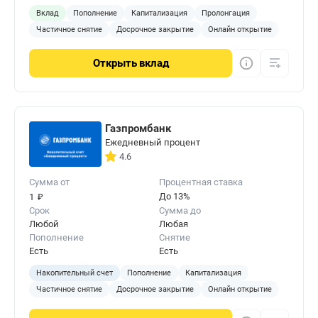
Вклад
Пополнение
Капитализация
Пролонгация
Частичное снятие
Досрочное закрытие
Онлайн открытие
Открыть
вклад
Газпромбанк
Ежедневный процент
4.6
Сумма от
Процентная ставка
₽
До 13%
1
Срок
Сумма до
Любой
Любая
Пополнение
Снятие
Есть
Есть
Накопительный счет
Пополнение
Капитализация
Частичное снятие
Досрочное закрытие
Онлайн открытие