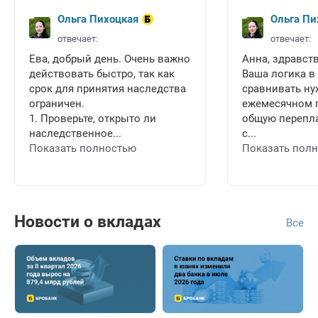
Ольга Пихоцкая
Ольга Пи
отвечает:
отвечает:
Ева, добрый день. Очень важно
Анна, здравств
действовать быстро, так как
Ваша логика в
срок для принятия наследства
сравнивать ну
ограничен.
ежемесячном п
1. Проверьте, открыто ли
общую перепла
наследственное...
с...
Показать полностью
Показать пол
Новости о вкладах
Все