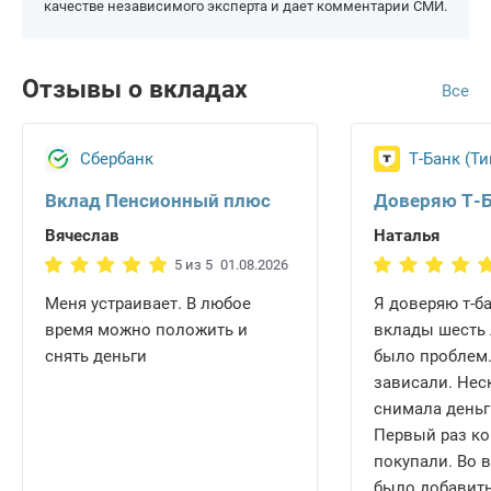
качестве независимого эксперта и дает комментарии СМИ.
Отзывы о вкладах
Все
Сбербанк
Т-Банк (Т
Вклад Пенсионный плюс
Доверяю Т-
Вячеслав
Наталья
5 из 5
01.08.2026
Меня устраивает. В любое
Я доверяю т-б
время можно положить и
вклады шесть 
снять деньги
было проблем.
зависали. Нес
снимала деньг
Первый раз ко
покупали. Во 
было добавить