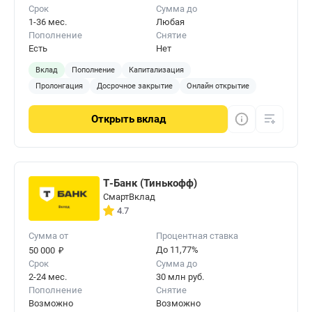
Срок
Сумма до
под высокий процент. Найти такие предложения
1-36 мес.
Любая
можно при помощи сайта Бробанк.ру.
Пополнение
Снятие
Есть
Нет
Вклад
Пополнение
Капитализация
Пролонгация
Досрочное закрытие
Онлайн открытие
Открыть
вклад
Т-Банк (Тинькофф)
СмартВклад
4.7
Сумма от
Процентная ставка
₽
До 11,77%
50 000
Срок
Сумма до
2-24 мес.
30 млн руб.
Пополнение
Снятие
Возможно
Возможно