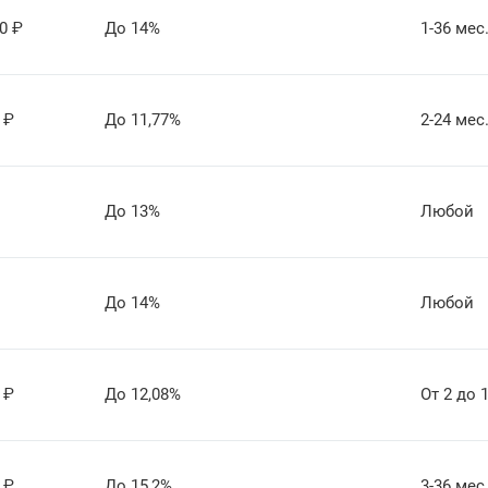
0
₽
До 14%
1-36 мес
₽
До 11,77%
2-24 мес
До 13%
Любой
До 14%
Любой
₽
До 12,08%
От 2 до 
₽
До 15,2%
3-36 мес