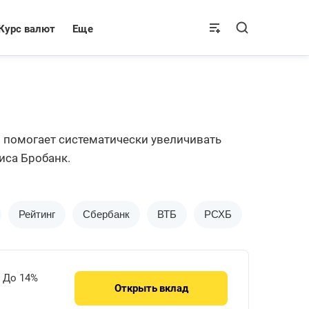
Курс валют
Еще
н помогает систематически увеличивать
иса Бробанк.
Рейтинг
Сбербанк
ВТБ
РСХБ
Альфа-Ба
До 14%
Открыть
вклад