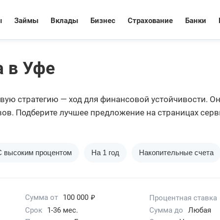
ы
Займы
Вклады
Бизнес
Страхование
Банки
 в Уфе
вую стратегию — ход для финансовой устойчивости. О
вов. Подберите лучшее предложение на страницах серв
С высоким процентом
На 1 год
Накопительные счета
₽
Сумма от
100 000
Процентная ставка
Срок
1-36 мес.
Сумма до
Любая