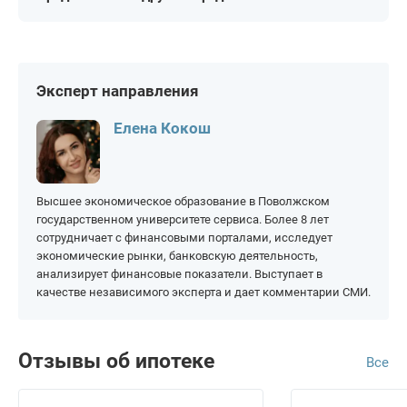
семейной ипотеки
Самая выгодная
Т-Банк (Тинькофф)
Совкомбанк
Барнаул
Калининград
Рефинансирование
военной ипотеки
Газпромбанк
ДОМ РФ
Белгород
Кемерово
Брянск
Киров
Эксперт направления
Владивосток
Краснодар
Елена Кокош
Владимир
Красноярск
Волгоград
Курган
Высшее экономическое образование в Поволжском
Воронеж
Курск
государственном университете сервиса. Более 8 лет
Екатеринбург
Липецк
сотрудничает с финансовыми порталами, исследует
экономические рынки, банковскую деятельность,
Иваново
Москва
анализирует финансовые показатели. Выступает в
Ижевск
Нижний Новгород
качестве независимого эксперта и дает комментарии СМИ.
Казань
Новосибирск
Омск
Тверь
Отзывы об ипотеке
Все
Орел
Тольятти