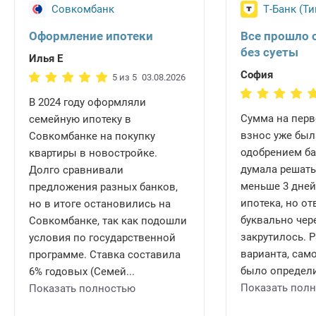
Оренбург
Томск
Совкомбанк
Т-Банк (Т
Пенза
Тула
Оформление ипотеки
Все прошло 
Пермь
Тюмень
без суеты
Илья Е
Ростов-на-Дону
Улан-Удэ
София
5 из 5
03.08.2026
Рязань
Ульяновск
В 2024 году оформляли
Самара
Уфа
Сумма на пер
семейную ипотеку в
Санкт-Петербург
Хабаровск
взнос уже был
Совкомбанке на покупку
одобрением ба
квартиры в новостройке.
Саратов
Челябинск
думала решать
Долго сравнивали
Смоленск
Ярославль
меньше 3 дней,
предложения разных банков,
ипотека, но о
но в итоге остановились на
буквально чере
Совкомбанке, так как подошли
закрутилось. 
условия по государственной
варианта, само
программе. Ставка составила
было определи
6% годовых (Семей...
Показать пол
Показать полностью