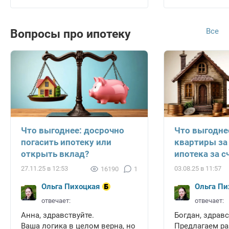
Все
Вопросы про ипотеку
Что выгоднее: досрочно
Что выгодне
погасить ипотеку или
квартиры за
открыть вклад?
ипотека за с
27.11.25 в 12:53
03.08.25 в 11:57
16190
1
Ольга Пихоцкая
Ольга Пи
отвечает:
отвечает:
Анна, здравствуйте.
Богдан, здравс
Ваша логика в целом верна, но
Предлагаем ра