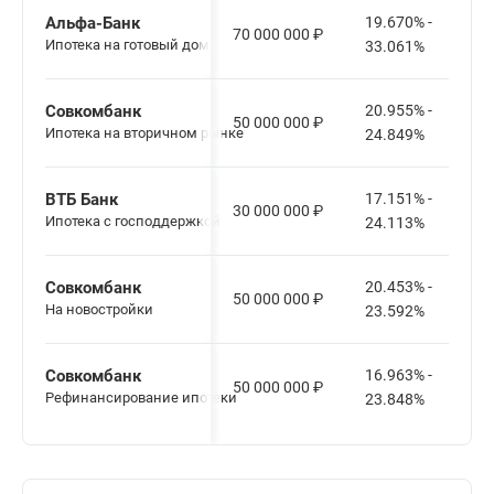
Альфа-Банк
19.670% -
70 000 000
₽
Ипотека на готовый дом
33.061%
Совкомбанк
20.955% -
50 000 000
₽
Ипотека на вторичном рынке
24.849%
ВТБ Банк
17.151% -
30 000 000
₽
Ипотека с господдержкой
24.113%
Совкомбанк
20.453% -
50 000 000
₽
На новостройки
23.592%
Совкомбанк
16.963% -
50 000 000
₽
Рефинансирование ипотеки
23.848%