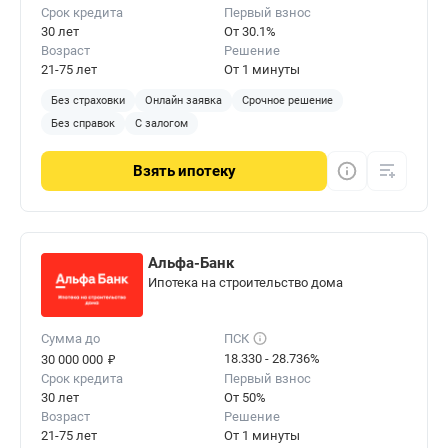
Срок кредита
Первый взнос
сэкономить время на аналитике.
30 лет
От 30.1%
Возраст
Решение
21-75 лет
От 1 минуты
Без страховки
Онлайн заявка
Срочное решение
Без справок
С залогом
Взять
ипотеку
Альфа-Банк
Ипотека на строительство дома
Сумма до
ПСК
₽
18.330 - 28.736%
30 000 000
Срок кредита
Первый взнос
30 лет
От 50%
Возраст
Решение
21-75 лет
От 1 минуты