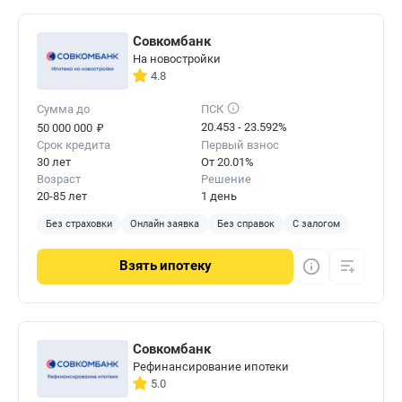
Совкомбанк
На новостройки
4.8
Сумма до
ПСК
₽
20.453 - 23.592%
50 000 000
Срок кредита
Первый взнос
30 лет
От 20.01%
Возраст
Решение
20-85 лет
1 день
Без страховки
Онлайн заявка
Без справок
С залогом
Взять
ипотеку
Совкомбанк
Рефинансирование ипотеки
5.0