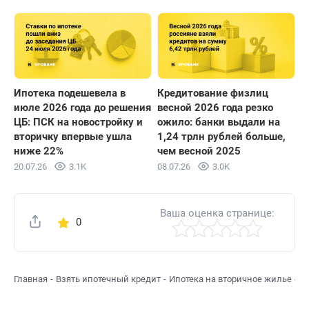
Ипотека подешевела в
Кредитование физлиц
июле 2026 года до решения
весной 2026 года резко
ЦБ: ПСК на новостройку и
ожило: банки выдали на
вторичку впервые ушла
1,24 трлн рублей больше,
ниже 22%
чем весной 2025
20.07.26
3.1K
08.07.26
3.0K
Ваша оценка странице:
0
Поделиться
Главная
Взять ипотечный кредит
Ипотека на вторичное жилье
И