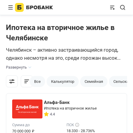
Ипотека на вторичное жилье в
Челябинске
Челябинск – активно застраивающийся город,
однако несмотря на это, среди горожан высок
спрос на ипотеку на вторичное жилье. Помимо
Развернуть
очевидных плюсов вторички, это объясняется
тем, что новостройки ставят в основном на
Все
Калькулятор
Семейная
Сельская
окраинах города, создавая новые районы, либо
одиночно в разных местах, а многим удобный
Альфа-Банк
центр города или спальные районы вблизи него
Ипотека на вторичное жилье
больше заселены вторичным жильем. Подобрать
4.4
ипотеку, выбрав выгодные условия, можно с
Сумма до
ПСК
помощью сайта Бробанк.ру, который поможет
₽
18.330 - 28.736%
70 000 000