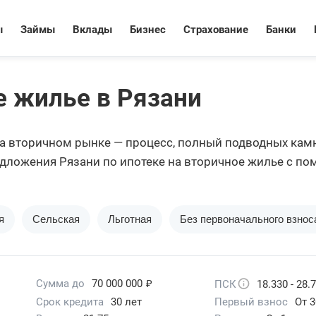
ы
Займы
Вклады
Бизнес
Страхование
Банки
е жилье в Рязани
а вторичном рынке — процесс, полный подводных камне
дложения Рязани по ипотеке на вторичное жилье с по
я
Сельская
Льготная
Без первоначального взнос
₽
Сумма до
70 000 000
ПСК
18.330 - 28.
Срок кредита
30 лет
Первый взнос
От 3