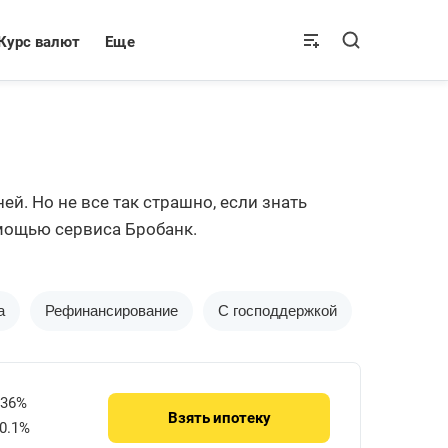
Курс валют
Еще
й. Но не все так страшно, если знать
мощью сервиса Бробанк.
а
Рефинансирование
С господдержкой
Дальнево
736%
Взять
ипотеку
0.1%