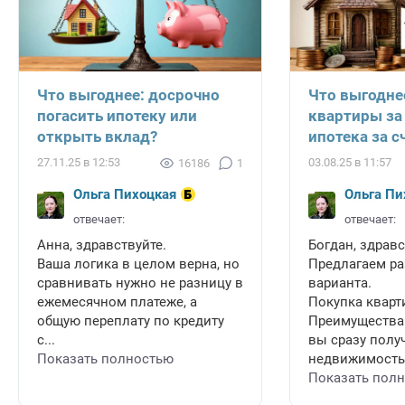
Что выгоднее: досрочно
Что выгодне
погасить ипотеку или
квартиры за
открыть вклад?
ипотека за с
27.11.25 в 12:53
03.08.25 в 11:57
16186
1
Ольга Пихоцкая
Ольга Пи
отвечает:
отвечает:
Анна, здравствуйте.
Богдан, здравс
Ваша логика в целом верна, но
Предлагаем ра
сравнивать нужно не разницу в
варианта.
ежемесячном платеже, а
Покупка кварт
общую переплату по кредиту
Преимущества
с...
вы сразу полу
Показать полностью
недвижимость 
Показать пол