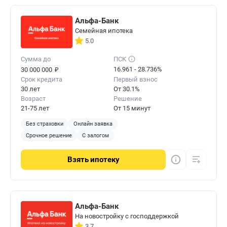
Альфа-Банк
Семейная ипотека
5.0
Сумма до
ПСК
₽
16.961 - 28.736%
30 000 000
Срок кредита
Первый взнос
30 лет
От 30.1%
Возраст
Решение
21-75 лет
От 15 минут
Без страховки
Онлайн заявка
Срочное решение
С залогом
Взять
ипотеку
Альфа-Банк
На новостройку с господдержкой
3.7