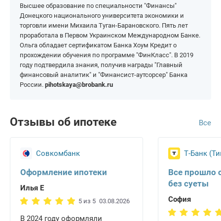
Высшее образование по специальности "Финансы"
Донецкого национального университета экономики и
торговли имени Михаила Туган-Барановского. Пять лет
проработала в Первом Украинском Международном Банке.
Ольга обладает сертификатом Банка Хоум Кредит о
прохождении обучения по программе "ФинКласс". В 2019
году подтвердила знания, получив награды "Главный
финансовый аналитик" и "Финансист-аутсорсер" Банка
России.
pihotskaya@brobank.ru
Отзывы об ипотеке
Все
Совкомбанк
Т-Банк (Т
Оформление ипотеки
Все прошло 
без суеты
Илья Е
София
5 из 5
03.08.2026
В 2024 году оформляли