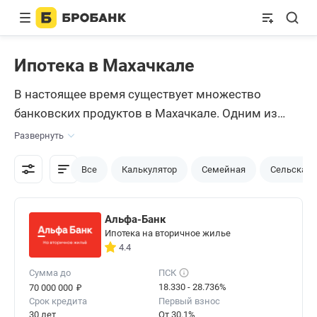
Ипотека в Махачкале
В настоящее время существует множество
банковских продуктов в Махачкале. Одним из
самых дорогих и популярных является ипотечное
Развернуть
кредитование. С каждым годом появляется все
больше молодых семей, а в уже существующих
Все
Калькулятор
Семейная
Сельская
семьях возникает потребность в расширении. В
связи с этим спрос на квартиры и, как следствие,
Альфа-Банк
ипотеки, растет. Сегодня можно найти ипотеку по
Ипотека на вторичное жилье
выгодной ставке – для это нужно провести
4.4
тщательный анализ всех банковских
Сумма до
ПСК
предложений Махачкалы. Он доступен на сайте
₽
18.330 - 28.736%
70 000 000
Срок кредита
Первый взнос
Brobank.
30 лет
От 30.1%